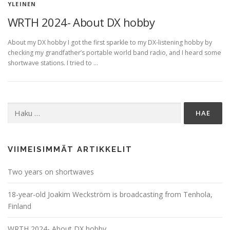
YLEINEN
WRTH 2024- About DX hobby
About my DX hobby I got the first sparkle to my DX-listening hobby by
checking my grandfather’s portable world band radio, and I heard some
shortwave stations. I tried to …
Haku:
VIIMEISIMMÄT ARTIKKELIT
Two years on shortwaves
18-year-old Joakim Weckström is broadcasting from Tenhola,
Finland
WRTH 2024- About DX hobby