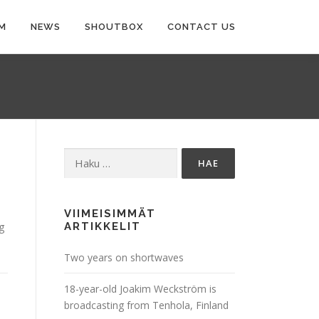
M
NEWS
SHOUTBOX
CONTACT US
Haku:
VIIMEISIMMÄT
g
ARTIKKELIT
Two years on shortwaves
18-year-old Joakim Weckström is
broadcasting from Tenhola, Finland