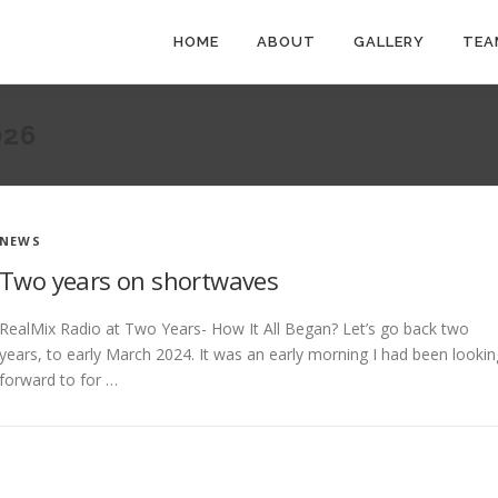
HOME
ABOUT
GALLERY
TEA
026
NEWS
Two years on shortwaves
RealMix Radio at Two Years- How It All Began? Let’s go back two
years, to early March 2024. It was an early morning I had been lookin
forward to for …